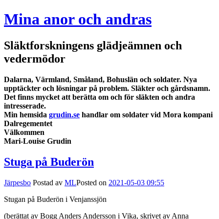
Mina anor och andras
Släktforskningens glädjeämnen och
vedermödor
Dalarna, Värmland, Småland, Bohuslän och soldater. Nya
upptäckter och lösningar på problem. Släkter och gårdsnamn.
Det finns mycket att berätta om och för släkten och andra
intresserade.
Min hemsida
grudin.se
handlar om soldater vid Mora kompani
Dalregementet
Välkommen
Mari-Louise Grudin
Stuga på Buderön
Järpesbo
Postad av
ML
Posted on
2021-05-03 09:55
Stugan på Buderön i Venjanssjön
(berättat av Bogg Anders Andersson i Vika, skrivet av Anna