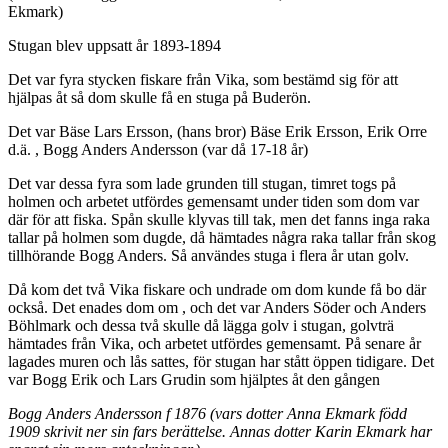
Ekmark)
Stugan blev uppsatt år 1893-1894
Det var fyra stycken fiskare från Vika, som bestämd sig för att
hjälpas åt så dom skulle få en stuga på Buderön.
Det var Bäse Lars Ersson, (hans bror) Bäse Erik Ersson, Erik Orre
d.ä. , Bogg Anders Andersson (var då 17-18 år)
Det var dessa fyra som lade grunden till stugan, timret togs på
holmen och arbetet utfördes gemensamt under tiden som dom var
där för att fiska. Spån skulle klyvas till tak, men det fanns inga raka
tallar på holmen som dugde, då hämtades några raka tallar från skog
tillhörande Bogg Anders. Så användes stuga i flera år utan golv.
Då kom det två Vika fiskare och undrade om dom kunde få bo där
också. Det enades dom om , och det var Anders Söder och Anders
Böhlmark och dessa två skulle då lägga golv i stugan, golvträ
hämtades från Vika, och arbetet utfördes gemensamt. På senare år
lagades muren och lås sattes, för stugan har stått öppen tidigare. Det
var Bogg Erik och Lars Grudin som hjälptes åt den gången
Bogg Anders Andersson f 1876 (vars dotter Anna Ekmark född
1909 skrivit ner sin fars berättelse. Annas dotter Karin Ekmark har