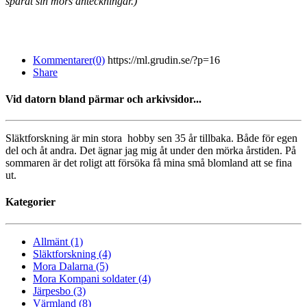
sparat sin mors anteckningar.)
Kommentarer(0)
https://ml.grudin.se/?p=16
Share
Vid datorn bland pärmar och arkivsidor...
Släktforskning är min stora hobby sen 35 år tillbaka. Både för egen
del och åt andra. Det ägnar jag mig åt under den mörka årstiden. På
sommaren är det roligt att försöka få mina små blomland att se fina
ut.
Kategorier
Allmänt (1)
Släktforskning (4)
Mora Dalarna (5)
Mora Kompani soldater (4)
Järpesbo (3)
Värmland (8)