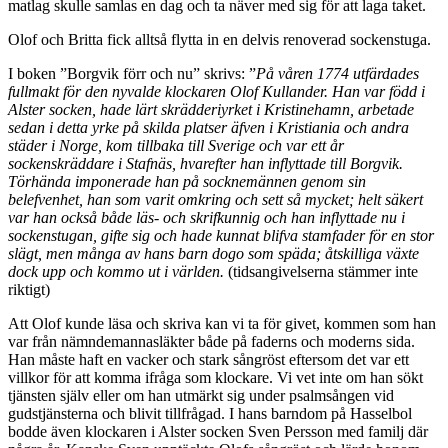
matlag skulle samlas en dag och ta näver med sig för att laga taket.
Olof och Britta fick alltså flytta in en delvis renoverad sockenstuga.
I boken ”Borgvik förr och nu” skrivs: ”
På våren 1774 utfärdades
fullmakt för den nyvalde klockaren Olof Kullander. Han var född i
Alster socken, hade lärt skrädderiyrket i Kristinehamn, arbetade
sedan i detta yrke på skilda platser äfven i Kristiania och andra
städer i Norge, kom tillbaka till Sverige och var ett år
sockenskräddare i Stafnäs, hvarefter han inflyttade till Borgvik.
Törhända imponerade han på socknemännen genom sin
belefvenhet, han som varit omkring och sett så mycket; helt säkert
var han också både läs- och skrifkunnig och han inflyttade nu i
sockenstugan, gifte sig och hade kunnat blifva stamfader för en stor
slägt, men många av hans barn dogo som späda; åtskilliga växte
dock upp och kommo ut i världen.
(tidsangivelserna stämmer inte
riktigt)
Att Olof kunde läsa och skriva kan vi ta för givet, kommen som han
var från nämndemannasläkter både på faderns och moderns sida.
Han måste haft en vacker och stark sångröst eftersom det var ett
villkor för att komma ifråga som klockare. Vi vet inte om han sökt
tjänsten själv eller om han utmärkt sig under psalmsången vid
gudstjänsterna och blivit tillfrågad. I hans barndom på Hasselbol
bodde även klockaren i Alster socken Sven Persson med familj där