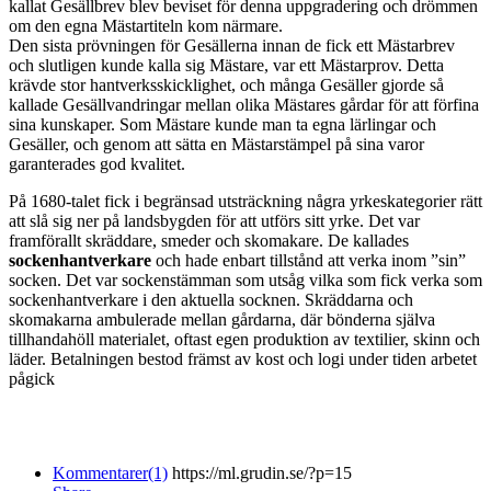
kallat Gesällbrev blev beviset för denna uppgradering och drömmen
om den egna Mästartiteln kom närmare.
Den sista prövningen för Gesällerna innan de fick ett Mästarbrev
och slutligen kunde kalla sig Mästare, var ett Mästarprov. Detta
krävde stor hantverksskicklighet, och många Gesäller gjorde så
kallade Gesällvandringar mellan olika Mästares gårdar för att förfina
sina kunskaper. Som Mästare kunde man ta egna lärlingar och
Gesäller, och genom att sätta en Mästarstämpel på sina varor
garanterades god kvalitet.
På 1680-talet fick i begränsad utsträckning några yrkeskategorier rätt
att slå sig ner på landsbygden för att utförs sitt yrke. Det var
framförallt skräddare, smeder och skomakare. De kallades
sockenhantverkare
och hade enbart tillstånd att verka inom ”sin”
socken. Det var sockenstämman som utsåg vilka som fick verka som
sockenhantverkare i den aktuella socknen. Skräddarna och
skomakarna ambulerade mellan gårdarna, där bönderna själva
tillhandahöll materialet, oftast egen produktion av textilier, skinn och
läder. Betalningen bestod främst av kost och logi under tiden arbetet
pågick
Kommentarer(1)
https://ml.grudin.se/?p=15