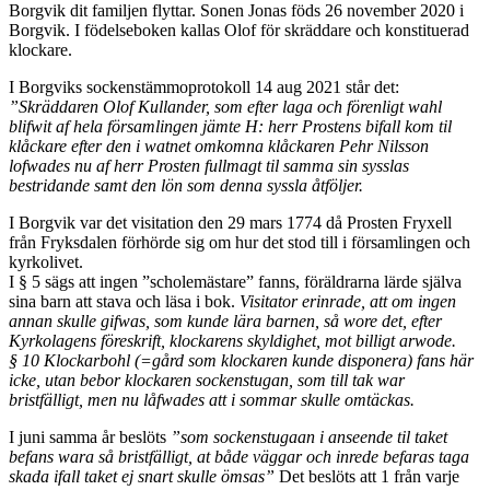
Borgvik dit familjen flyttar. Sonen Jonas föds 26 november 2020 i
Borgvik. I födelseboken kallas Olof för skräddare och konstituerad
klockare.
I Borgviks sockenstämmoprotokoll 14 aug 2021 står det:
”Skräddaren Olof Kullander, som efter laga och förenligt wahl
blifwit af hela församlingen jämte H: herr Prostens bifall kom til
klåckare efter den i watnet omkomna klåckaren Pehr Nilsson
lofwades nu af herr Prosten fullmagt til samma sin sysslas
bestridande samt den lön som denna syssla åtföljer.
I Borgvik var det visitation den 29 mars 1774 då Prosten Fryxell
från Fryksdalen förhörde sig om hur det stod till i församlingen och
kyrkolivet.
I § 5 sägs att ingen ”scholemästare” fanns, föräldrarna lärde själva
sina barn att stava och läsa i bok.
Visitator erinrade, att om ingen
annan skulle gifwas, som kunde lära barnen, så wore det, efter
Kyrkolagens föreskrift, klockarens skyldighet, mot billigt arwode.
§ 10 Klockarbohl (=gård som klockaren kunde disponera) fans här
icke, utan bebor klockaren sockenstugan, som till tak war
bristfälligt, men nu låfwades att i sommar skulle omtäckas.
I juni samma år beslöts
”som sockenstugaan i anseende til taket
befans wara så bristfälligt, at både väggar och inrede befaras taga
skada ifall taket ej snart skulle ömsas”
Det beslöts att 1 från varje