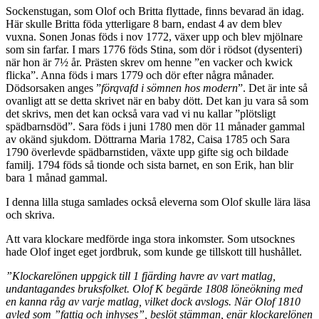
Sockenstugan, som Olof och Britta flyttade, finns bevarad än idag.
Här skulle Britta föda ytterligare 8 barn, endast 4 av dem blev
vuxna. Sonen Jonas föds i nov 1772, växer upp och blev mjölnare
som sin farfar. I mars 1776 föds Stina, som dör i rödsot (dysenteri)
när hon är 7½ år. Prästen skrev om henne ”en vacker och kwick
flicka”. Anna föds i mars 1779 och dör efter några månader.
Dödsorsaken anges ”
förqvafd i sömnen hos modern
”. Det är inte så
ovanligt att se detta skrivet när en baby dött. Det kan ju vara så som
det skrivs, men det kan också vara vad vi nu kallar ”plötsligt
spädbarnsdöd”. Sara föds i juni 1780 men dör 11 månader gammal
av okänd sjukdom. Döttrarna Maria 1782, Caisa 1785 och Sara
1790 överlevde spädbarnstiden, växte upp gifte sig och bildade
familj. 1794 föds så tionde och sista barnet, en son Erik, han blir
bara 1 månad gammal.
I denna lilla stuga samlades också eleverna som Olof skulle lära läsa
och skriva.
Att vara klockare medförde inga stora inkomster. Som utsocknes
hade Olof inget eget jordbruk, som kunde ge tillskott till hushållet.
”Klockarelönen uppgick till 1 fjärding havre av vart matlag,
undantagandes bruksfolket. Olof K begärde 1808 löneökning med
en kanna råg av varje matlag, vilket dock avslogs. När Olof 1810
avled som ”fattig och inhyses”, beslöt stämman, enär klockarelönen