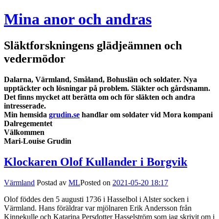
Mina anor och andras
Släktforskningens glädjeämnen och
vedermödor
Dalarna, Värmland, Småland, Bohuslän och soldater. Nya
upptäckter och lösningar på problem. Släkter och gårdsnamn.
Det finns mycket att berätta om och för släkten och andra
intresserade.
Min hemsida
grudin.se
handlar om soldater vid Mora kompani
Dalregementet
Välkommen
Mari-Louise Grudin
Klockaren Olof Kullander i Borgvik
Värmland
Postad av
ML
Posted on
2021-05-20 18:17
Olof föddes den 5 augusti 1736 i Hasselbol i Alster socken i
Värmland. Hans föräldrar var mjölnaren Erik Andersson från
Kinnekulle och Katarina Persdotter Hasselström som jag skrivit om i