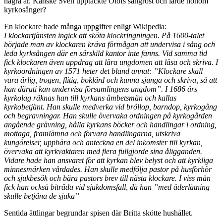
några år. Kanske Sven upptäckte Olofs sångröst och lärde honom
kyrkosånger?
En klockare hade många uppgifter enligt Wikipedia:
I klockartjänsten ingick att sköta klockringningen. På 1600-talet
började man av klockaren kräva förmågan att undervisa i sång och
leda kyrksången där en särskild kantor inte fanns. Vid samma tid
fick klockaren även uppdrag att lära ungdomen att läsa och skriva. I
kyrkoordningen av 1571 heter det bland annat: ”Klockare skall
vara ärlig, trogen, flitig, boklärd och kunna sjunga och skriva, så att
han däruti kan undervisa församlingens ungdom”. I 1686 års
kyrkolag räknas han till kyrkans ämbetsmän och kallas
kyrkobetjänt. Han skulle medverka vid bröllop, barndop, kyrkogång
och begravningar. Han skulle övervaka ordningen på kyrkogården
angående grävning, hålla kyrkans böcker och handlingar i ordning,
mottaga, framlämna och förvara handlingarna, utskriva
kungörelser, uppbära och anteckna en del inkomster till kyrkan,
övervaka att kyrkvaktaren med flera fullgjorde sina åligganden.
Vidare hade han ansvaret för att kyrkan blev belyst och att kyrkliga
minnesmärken vårdades. Han skulle medfölja pastor på husförhör
och sjukbesök och bära pastors brev till nästa klockare. I viss mån
fick han också biträda vid sjukdomsfall, då han ”med åderlåtning
skulle betjäna de sjuka”
Sentida ättlingar begrundar spisen där Britta skötte hushållet.