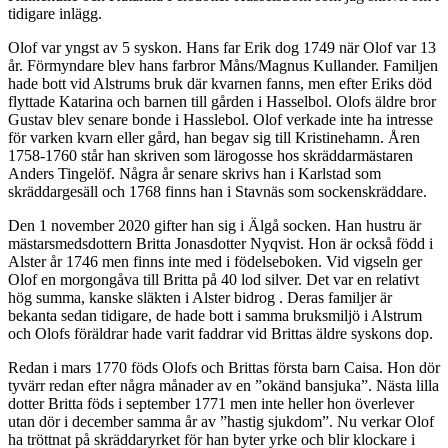
tidigare inlägg.
Olof var yngst av 5 syskon. Hans far Erik dog 1749 när Olof var 13
år. Förmyndare blev hans farbror Måns/Magnus Kullander. Familjen
hade bott vid Alstrums bruk där kvarnen fanns, men efter Eriks död
flyttade Katarina och barnen till gården i Hasselbol. Olofs äldre bror
Gustav blev senare bonde i Hasslebol. Olof verkade inte ha intresse
för varken kvarn eller gård, han begav sig till Kristinehamn. Åren
1758-1760 står han skriven som lärogosse hos skräddarmästaren
Anders Tingelöf. Några år senare skrivs han i Karlstad som
skräddargesäll och 1768 finns han i Stavnäs som sockenskräddare.
Den 1 november 2020 gifter han sig i Älgå socken. Han hustru är
mästarsmedsdottern Britta Jonasdotter Nyqvist. Hon är också född i
Alster år 1746 men finns inte med i födelseboken. Vid vigseln ger
Olof en morgongåva till Britta på 40 lod silver. Det var en relativt
hög summa, kanske släkten i Alster bidrog . Deras familjer är
bekanta sedan tidigare, de hade bott i samma bruksmiljö i Alstrum
och Olofs föräldrar hade varit faddrar vid Brittas äldre syskons dop.
Redan i mars 1770 föds Olofs och Brittas första barn Caisa. Hon dör
tyvärr redan efter några månader av en ”okänd bansjuka”. Nästa lilla
dotter Britta föds i september 1771 men inte heller hon överlever
utan dör i december samma år av ”hastig sjukdom”. Nu verkar Olof
ha tröttnat på skräddaryrket för han byter yrke och blir klockare i