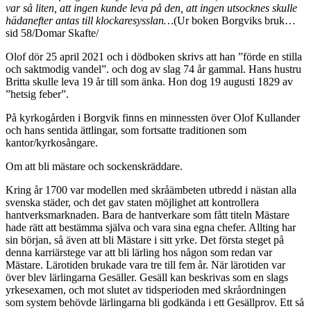
var så liten, att ingen kunde leva på den, att ingen utsocknes skulle
hädanefter antas till klockaresysslan…
(Ur boken Borgviks bruk…
sid 58/Domar Skafte/
Olof dör 25 april 2021 och i dödboken skrivs att han ”förde en stilla
och saktmodig vandel”. och dog av slag 74 år gammal. Hans hustru
Britta skulle leva 19 år till som änka. Hon dog 19 augusti 1829 av
”hetsig feber”.
På kyrkogården i Borgvik finns en minnessten över Olof Kullander
och hans sentida ättlingar, som fortsatte traditionen som
kantor/kyrkosångare.
Om att bli mästare och sockenskräddare.
Kring år 1700 var modellen med skråämbeten utbredd i nästan alla
svenska städer, och det gav staten möjlighet att kontrollera
hantverksmarknaden. Bara de hantverkare som fått titeln Mästare
hade rätt att bestämma själva och vara sina egna chefer. Allting har
sin början, så även att bli Mästare i sitt yrke. Det första steget på
denna karriärstege var att bli lärling hos någon som redan var
Mästare. Lärotiden brukade vara tre till fem år. När lärotiden var
över blev lärlingarna Gesäller. Gesäll kan beskrivas som en slags
yrkesexamen, och mot slutet av tidsperioden med skråordningen
som system behövde lärlingarna bli godkända i ett Gesällprov. Ett så